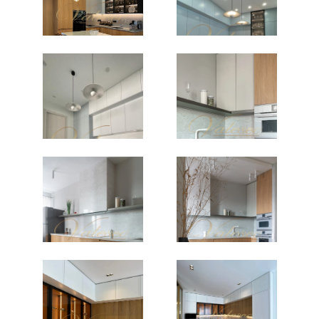
чертежи. Когда заказ будет согласован с
клиентом и выполнен, то мы осуществим
доставку и сборку мебели. Перед тем как
сделать свой выбор, необходимо обратить
внимание на следующие нюансы.
Кухня на заказ в Астане – как сделать
правильный выбор?
Перед тем, как вы собрались покупать
мебель, необходимо завершить все
ремонтные работы.
Необходимо детально продумать общую
комплектацию, какие вам понадобятся
ящики, полочки и шкафчики.
Техника мелкая, а также встроенная. Где ее
нужно расположить.
Требуют ли переноса трубы и розетки.
Сколько вам понадобится места для