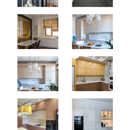
несколько кулинаров. Этот тип подойдет
для классических помещений, имеющих
форму квадрата.
П-образная – прекрасно подойдет для
помещений прямоугольной либо
квадратной формы, где нужно разместить
большое количество кухонной техники и
систем хранения.
Линейная – отлично подойдет для узких
помещений небольшой площади. Для
хранения продуктов в этом случае
подойдут верхние шкафы, а под
столешницей прекрасно разместится
встроенная техника.
Островные– идеально подходит для
помещения площадью более 20 кв. м. В
середину выносится стол с плиткой и
мойкой.
Полуостровные – подходят для узких
помещений. Столешница выступает барной
стойкой.