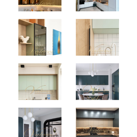
расположения круп, приправ, посуды, а
также домашних заготовок.
Обеденная зона может располагаться как
на территории кухни, так и за ее
пределами. Эти нюансы необходимо
учесть.
Обратите внимание на существующие в
помещении ниши, углы и выступы.
Рассчитав бюджет, стоит определиться, какой
тип планировки подойдет именно вам.
Кухня на
заказ в Астане
отличный выбор для современной
хозяйки.
Виды кухонной планировки
L-образная – удобный вариант, который
позволяет сохранить свободное
пространство и одновременно разместить