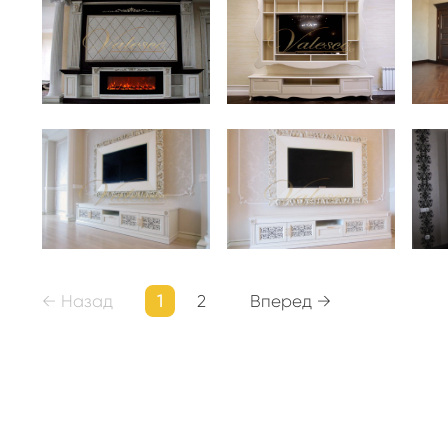
← Назад
1
2
Вперед →